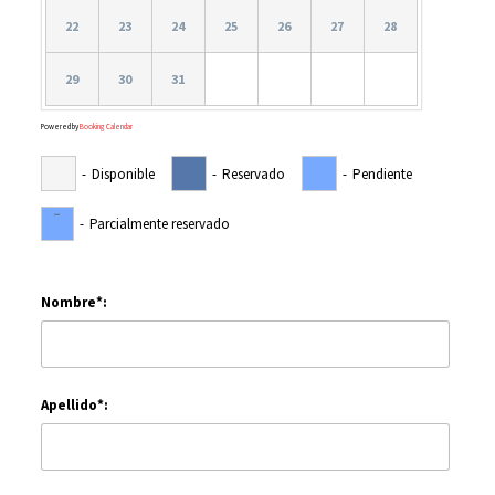
22
23
24
25
26
27
28
29
30
31
Powered by
Booking Calendar
-
Disponible
-
Reservado
-
Pendiente
-
-
Parcialmente reservado
Nombre*:
Apellido*: